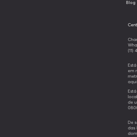
Blog
Cent
Cha
What
(11)
Está
em r
metr
aqui
Está
loca
de u
080
De s
das 
domi