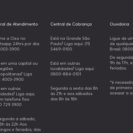
ral de Atendimento
Central de Cobrança
Ouvidoria
me a Cleo no
Está na Grande São
Ligue de um
sapp 24hrs por dia:
Paulo? Liga aqui: (11)
de qualquer
 4003-3900
5469-0100
Brasil: 080
De segunda
9h às 17h, 
 em uma capital ou
Está em outras
feriados.
egiões
localidades? Liga aqui:
opolitanas? Liga
0800-884-0101
: 4003-3900
*é necessár
de primeiro
Segunda a sexta das 8h
 em outras
acessar a o
às 21h e aos sábados
lidades? Liga aqui,
das 8h às 18h
m telefone fixo:
0 729 3900
egunda a sábado,
8h às 22h Aos
ngos e feriados, das