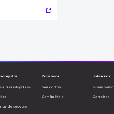
varejistas
Para você
Sobre nós
que a
credsystem
?
Seu cartão
Quem somo
ções
Cartão Mais!
Carreiras
rias de sucesso