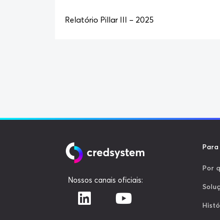
Relatório Pillar III – 2025
Para 
Por 
Nossos canais oficiais:
Solu
Histó