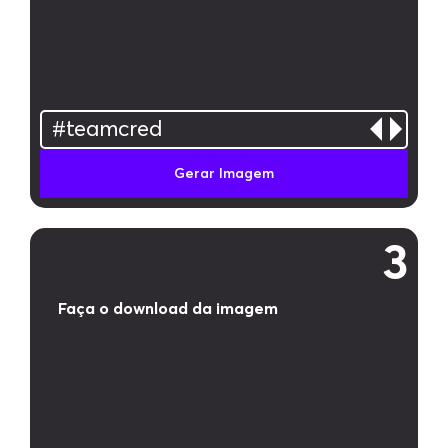
#teamcred
#soucred
Gerar Imagem
#boravotar
3
Faça o download da imagem