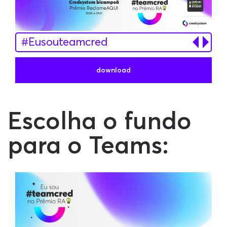
#Eusouteamcred
#ExcelencianoAtendimento
download
#CrednoRA
Escolha o fundo
para o Teams: