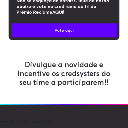
Não se esqueça de votar! Clique no botão
abaixo e vote na cred rumo ao tri do
Prêmio ReclameAQUI!
Vote aqui
Divulgue a novidade e
incentive os credsysters do
seu time a participarem!!
array(3) { [0]=> string(87)