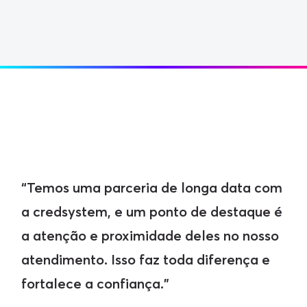
“N
“Temos uma parceria de longa data com
ma
a credsystem, e um ponto de destaque é
fa
a atenção e proximidade deles no nosso
re
atendimento. Isso faz toda diferença e
ca
fortalece a confiança.”
qu