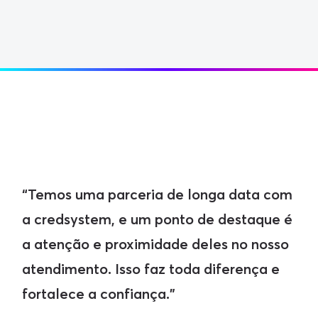
“N
“Temos uma parceria de longa data com
ma
a credsystem, e um ponto de destaque é
fa
a atenção e proximidade deles no nosso
re
atendimento. Isso faz toda diferença e
ca
fortalece a confiança.”
qu