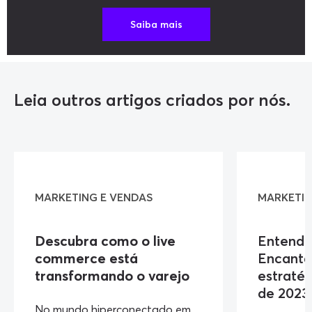
Saiba mais
Leia outros artigos criados por nós.
MARKETING E VENDAS
MARKETIN
Descubra como o live
Entenda
commerce está
Encanta
transformando o varejo
estraté
de 2023
No mundo hiperconectado em