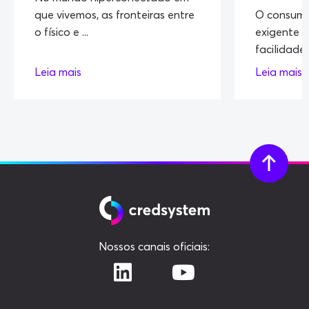
que vivemos, as fronteiras entre
O consumi
o físico e ...
exigente 
facilidade 
Leia mais
Leia mais
Nossos canais oficiais: